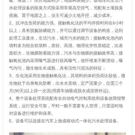
暖、保温，厂区占地面积少，地面构筑物少。该地埋式生活污
水处理设备的除臭方式除采用常规高空排气，另配有土壤脱臭
措施。置于地面之上，业主可减少土地开挖，减少成本。
2、抗冲击负荷的能力强。接触氧化法的平均停留时间在6小时
以上；具有脱氮除磷能力，并可以通过调节设备的构造，达到
处理工业废水，生活污水，城市污水的能力；接触氧化池内的
填料多为组合软填料，质轻、高强、物理化学性质稳定，比表
面积大，生物膜附着能力强，污水与生物膜的接触效率高；接
触氧化池内采用曝气器进行鼓风曝气，使纤维束不断漂动，曝
气均匀，微生物生长成熟，具有活性污泥法的特征；
3、生化池采用生物接触氧化法，其填料的体积负荷比较低，微
生物处于自身氧化阶断，出水水质稳，定产泥量少，仅需三个
月(90天)以上排一次泥(用粪车抽吸或脱水成泥饼外运)。
4、整个设备处理系统配有全自动电气控制系统和设备故障报警
系统，运行安全可靠，平时一般不需要专人管理，只需适时地
对设备进行维护和保养。
5、设备可以连接在汽车上做成移动式一体化污水处理设备。