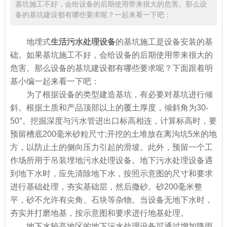
基坑施工不好，会给设备的后期使用带来很大的危害。那么设
备的基坑建设都有哪些要求呢？一起来看一下吧：
地埋式
生活污水处理设备
的基坑施工是设备安装的基
础。如果基坑施工不好，会给设备的后期使用带来很大的
危害。那么设备的基坑建设都有哪些要求呢？下面跟着明
基小编一起来看一下吧：
为了根据设备的类型建造基坑，有必要对基坑进行倾
斜。根据土质和产品顶部以上的覆土厚度，倾斜角为30-
50°。挖掘深度与污水管进出口标高相连，计算标高时，要
预留槽底200毫米砂粒尺寸;开挖的土堆放在离沟坑5米的地
方，以防止土的侧向压力引起的滑坡。此外，预留一个工
作场所用于吊装埋地污水处理设备。地下污水处理设备遇
到地下水时，应先清除地下水，按照示意图的尺寸和要求
进行基础处理，夯实基础层，然后撒砂。砂200毫米整
平，砂不允许有尖角、石块等杂物。当设备无地下水时，
夯实并打磨地基，按示意图和要求进行地基处理。
地下水较高地区的地下污水处理设备可通过增加降雨