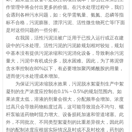
作管理中将会付出更多的价值。在污水处理过程中，我们
会遇到各种污水问题，如：化学需氧量、氨氮、总磷等指
标不合格，污泥膨胀、漂浮污泥、活性微生物死亡等!下面
是对这些问题的一些分析。
在我国，活性污泥法被广泛用于已投入运行或正在建
设中的污水处理。活性污泥的污泥龄规划相对较短，规划
中基本没有提供污泥浓缩和污泥消化设备，导致剩余污泥
量大，污泥中有机成分多，脱水困难。因此，为了将泥饼
含水率控制在80%以下，有必要增加聚丙烯酰胺的用量，
进而使污水处理成本增加。
为保证污泥浓缩脱水效果，污泥脱水絮凝剂生产中絮
凝剂的生产浓度应控制在0.1% ~ 0.5%的规划范围内。如
果浓度太低，溶液的剂量会很大，分配频率会增加。浓度
过高只会导致药物粘度过高，这可能导致混合不均匀、螺
杆泵输送药物时阻力增大、设备损耗加速和管道堵塞。此
外，不同批次、不同类型絮凝剂的比重差异很大，因此药
剂的配制浓度应根据实际情况及时或不及时校准，药剂的