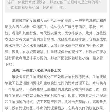
涤厂一体化污水处理设备，那么它的工艺跟特点是怎样的呢？
下面就跟着明基小编一起来看一下吧：
随着城市的发展和人民生活水平的提高，一些主营洗衣店和自
助洗衣店在城市中应运而生。这些洗衣厂服务于酒店、学校、医
院、餐馆和其他行业。每天洗衣量大，废水排放多。此外，这些洗
衣废水含有大量丰富的营养物质。未经处理直接排放，容易造成地
表水营养污染和水资源破坏，尤其影响水体中动植物的生长和繁
殖。因此，在水资源短缺、注重环境保护的现状下，对洗衣厂废水
进行回收利用是非常必要的。那么下面就跟着明基小编一起来看一
下吧：
洗涤厂一体化污水处理设备工艺
该设备采用生物接触氧化工艺处理衣物被洗涤污水。生物接触
氧化工艺是活性污泥法和生物膜法之间的污水处理工艺。水箱装有
一个填充物。一些微生物以生物膜的形式固定在填料表面，而一些
微生物在水中以絮状悬浮液的形式生长。因此，它兼具活性污泥法
和生物滤池的特点。该工艺适应性强，抗冲击负荷能力，高容量负
载，没有污泥膨胀，排出的污泥量很少，它具有良好的脱氮效果。