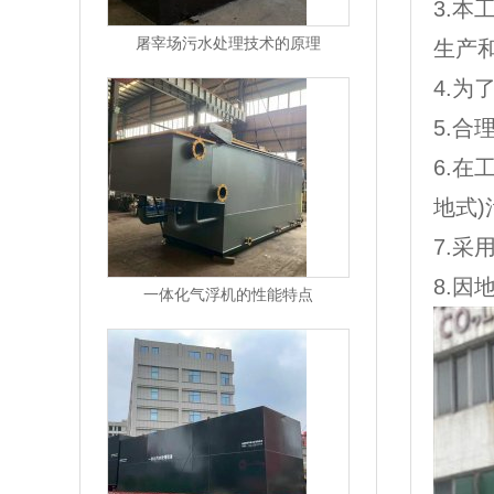
3.本
屠宰场污水处理技术的原理
生产
4.为
5.合
6.在
地式
7.采
8.因
一体化气浮机的性能特点