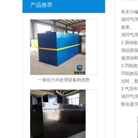
产品推荐
本文小
涡凹气
效果。
涡凹气
1.涡动
涡动是
速流动
2.凹陷
凹陷效
一体化污水处理设备的优势
过时，
3.气浮
涡凹气
附在悬