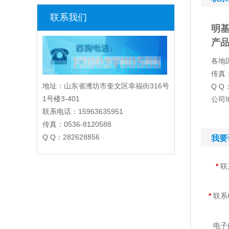
联系我们
明基
产品
各地区
传真：
地址：山东省潍坊市奎文区幸福街316号
Q Q：
1号楼3-401
公司
联系电话：15963635951
传真：0536-8120588
Q Q：282628856
我要
*
联
*
联系
电子